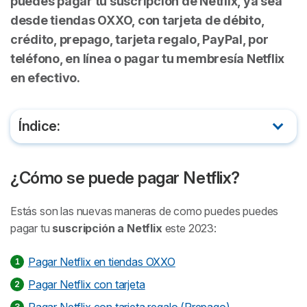
puedes pagar tu suscripción de Netflix, ya sea
desde tiendas OXXO, con tarjeta de débito,
crédito, prepago, tarjeta regalo, PayPal, por
teléfono, en línea o pagar tu membresía Netflix
en efectivo.
Índice:
¿Cómo se puede pagar Netflix?
¿Cómo se puede pagar Netflix?
¿Cómo pagar Netflix en tiendas OXXO?
Estás son las nuevas maneras de como puedes puedes
¿Cómo pagar Netflix con tarjeta?
pagar tu
suscripción a Netflix
este 2023:
¿Cómo pagar Netflix con tarjeta de regalo?
Pagar Netflix en tiendas OXXO
Pagar Netflix con tarjeta
¿Cómo pagar Netflix con el celular?