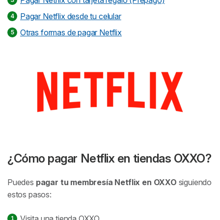
Pagar Netflix con tarjeta regalo (Prepago)
Otras preguntas sobre cómo pagar Netflix
Pagar Netflix desde tu celular
Otras formas de pagar Netflix
¿Cómo pagar Netflix en tiendas OXXO?
Puedes
pagar tu membresía Netflix en OXXO
siguiendo
estos pasos:
Visita una tienda OXXO