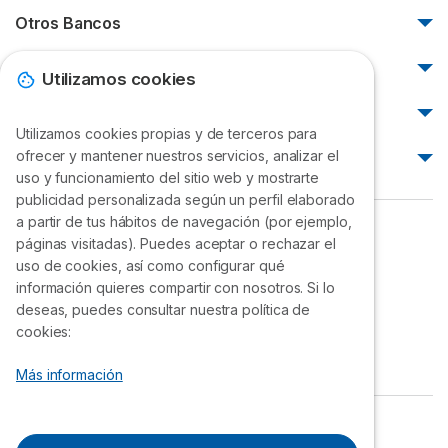
Otros Bancos
Afirme
Neobancos
Utilizamos cookies
BanBajio
Albo
Artículos destacados
BanCoppel
Cuenca
Utilizamos cookies propias y de terceros para
Banregio
¿Qué métodos de pago existen?
ofrecer y mantener nuestros servicios, analizar el
¿Cómo cancelar una tarjeta bancaria?
Oyster
INVEX
¿Dónde consultar un número de cuenta bancario?
uso y funcionamiento del sitio web y mostrarte
Bnext
¿Cómo cancelar una tarjeta Santander?
publicidad personalizada según un perfil elaborado
Inbursa
¿Cómo cancelar una tarjeta de crédito?
Stori México
a partir de tus hábitos de navegación (por ejemplo,
¿Cómo cancelar una tarjeta Citibanamex?
Scotiabank
finanzasycredito.mx
HSBC Banca por Internet
páginas visitadas). Puedes aceptar o rechazar el
EVVA México
¿Cómo cancelar una tarjeta BBVA?
Valoración de
Scotiabank
Retiro diario en cajeros 2023
uso de cookies, así como configurar qué
Vexi México
¿Cómo cancelar una tarjeta Banorte?
Selectra
información quieres compartir con nosotros. Si lo
Localizar tarjeta Citibanamex
Flink
¿Cómo cancelar una tarjeta HSBC?
deseas, puedes consultar nuestra política de
4.26
/
5
Tipo de cambio (Divisas)
cookies:
Konfío Mx
¿Cómo cancelar una tarjeta Nu?
de sus clientes.
¡Gracias!
Klar
Más información
Contacto
Aviso de privacidad