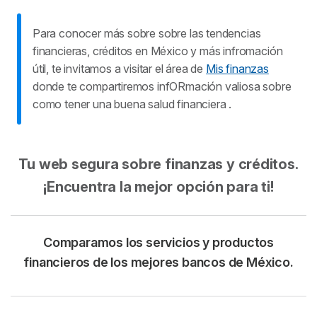
suscripcíon, ya que de lo contrario la referencia
suscripción dejarás de tener servicio y podrás realizar
OXXO Pay caducará y deberás solicitar una
el pago nuevamente cuando desees para poder seguir
Para conocer más sobre sobre las tendencias
nueva.
disfrutando de él.
financieras, créditos en México y más infromación
útil, te invitamos a visitar el área de
Mis finanzas
donde te compartiremos infORmación valiosa sobre
como tener una buena salud financiera .
Tu web segura sobre finanzas y créditos.
¡Encuentra la mejor opción para ti!
Comparamos los servicios y productos
financieros de los mejores bancos de México.