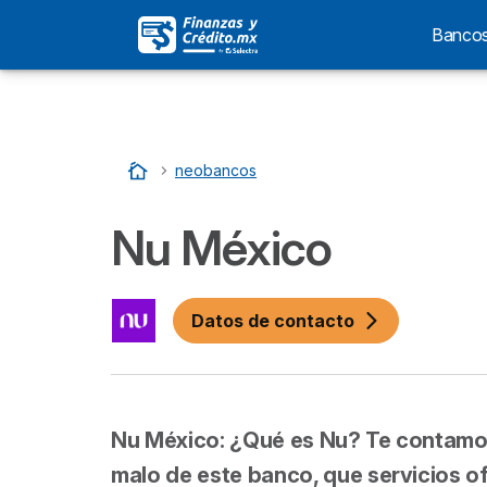
Banco
Home
…
neobancos
Nu México
Datos de contacto
Nu México: ¿Qué es Nu? Te contamos c
malo de este banco, que servicios of