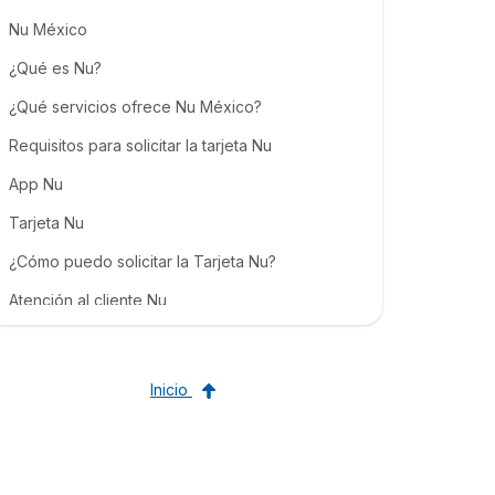
Nu México
¿Qué es Nu?
¿Qué servicios ofrece Nu México?
Requisitos para solicitar la tarjeta Nu
App Nu
Tarjeta Nu
¿Cómo puedo solicitar la Tarjeta Nu?
Atención al cliente Nu
¿Cómo contactar con Nu?
¿Qué comercios aceptan MSI con la tarjeta Nu?
Inicio
Beneficios Nu
Opiniones Nu
Preguntas Frecuentes Tarjeta Nu