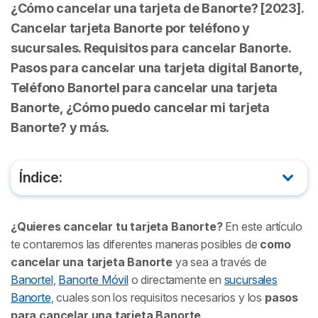
¿Cómo cancelar una tarjeta de Banorte? [2023].
Cancelar tarjeta Banorte por teléfono y
sucursales. Requisitos para cancelar Banorte.
Pasos para cancelar una tarjeta digital Banorte,
Teléfono Banortel para cancelar una tarjeta
Banorte, ¿Cómo puedo cancelar mi tarjeta
Banorte? y más.
Índice:
¿Cómo cancelar una tarjeta Banorte?
¿Quieres cancelar tu tarjeta Banorte?
En este artículo
te contaremos las diferentes maneras posibles de
¿Cómo cancelar una tarjeta Banorte por teléfono?
como
cancelar una tarjeta Banorte
ya sea a través de
¿Cómo cancelar una tarjeta digital Banorte?
Banortel
,
Banorte Móvil
o directamente en
sucursales
Banorte
, cuales son los requisitos necesarios y los
pasos
Requisitos para cancelar una tarjeta Banorte
para cancelar una tarjeta Banorte
.