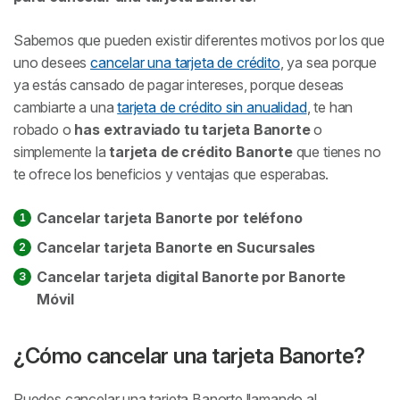
¿Qué hacer si me robaron mi tarjeta Banorte?
Sabemos que pueden existir diferentes motivos por los que
uno desees
cancelar una tarjeta de crédito
, ya sea porque
Perdí mi tarjeta de crédito Banorte ¿Qué debo
ya estás cansado de pagar intereses, porque deseas
hacer?
cambiarte a una
tarjeta de crédito sin anualidad
, te han
robado o
has extraviado tu tarjeta Banorte
o
Preguntas frecuentes sobre cancelar la tarjeta
simplemente la
tarjeta de crédito Banorte
que tienes no
Banorte.
te ofrece los beneficios y ventajas que esperabas.
Cancelar tarjeta Banorte por teléfono
Cancelar tarjeta Banorte en Sucursales
Cancelar tarjeta digital Banorte por Banorte
Móvil
¿Cómo cancelar una tarjeta Banorte?
Puedes cancelar una tarjeta Banorte llamando al