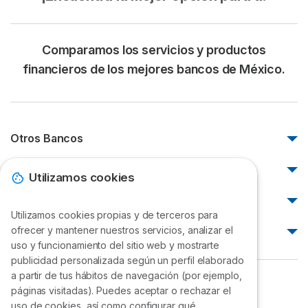
Comparamos los servicios y productos
financieros de los mejores bancos de México.
Otros Bancos
Afirme
Neobancos
Utilizamos cookies
BanBajio
Albo
Artículos destacados
BanCoppel
Cuenca
Utilizamos cookies propias y de terceros para
Banregio
¿Qué métodos de pago existen?
ofrecer y mantener nuestros servicios, analizar el
¿Cómo cancelar una tarjeta bancaria?
Oyster
INVEX
¿Dónde consultar un número de cuenta bancario?
uso y funcionamiento del sitio web y mostrarte
Bnext
¿Cómo cancelar una tarjeta Santander?
publicidad personalizada según un perfil elaborado
Inbursa
¿Cómo cancelar una tarjeta de crédito?
Stori México
a partir de tus hábitos de navegación (por ejemplo,
¿Cómo cancelar una tarjeta Citibanamex?
Scotiabank
finanzasycredito.mx
HSBC Banca por Internet
páginas visitadas). Puedes aceptar o rechazar el
EVVA México
¿Cómo cancelar una tarjeta BBVA?
Valoración de
Scotiabank
Retiro diario en cajeros 2023
uso de cookies, así como configurar qué